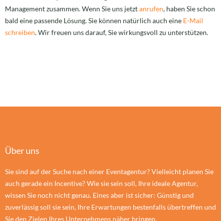
Management zusammen. Wenn Sie uns jetzt
anrufen
, haben Sie schon
bald eine passende Lösung. Sie können natürlich auch eine
E-Mail
schreiben
. Wir freuen uns darauf, Sie wirkungsvoll zu unterstützen.
Über uns
Sie sind auf der Suche nach einer Eventagentur? Vielleicht planen Sie
auch gerade ein Incentive? Wie sie sein soll, Ihre ideale Agentur,
wissen Sie noch nicht genau. Eines aber ist sicher: Günstig und
zuverlässig soll sie sein, Ihre Erwartungen bestenfalls übertreffen und
Sie den Zielen Ihres Unternehmens näher bringen.