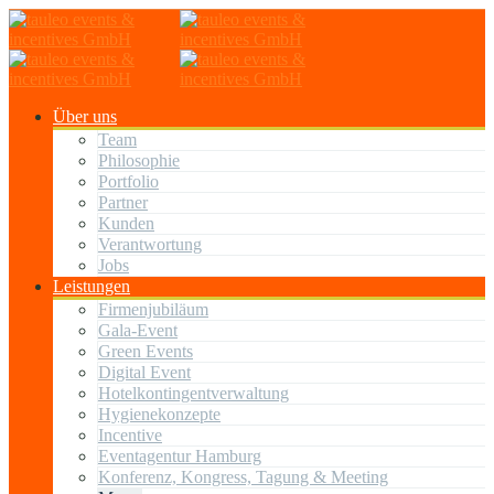
Über uns
Team
Philosophie
Portfolio
Partner
Kunden
Verantwortung
Jobs
Leistungen
Firmenjubiläum
Gala-Event
Green Events
Digital Event
Hotelkontingentverwaltung
Hygienekonzepte
Incentive
Eventagentur Hamburg
Konferenz, Kongress, Tagung & Meeting