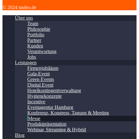
© 2024 tauleo.de
Über uns
Team
Philosophie
Portfolio
Partner
Kunden
Verantwortung
Jobs
Leistungen
Firmenjubiläum
Gala-Event
Green Events
Digital Event
Hotelkontingentverwaltung
Hygienekonzepte
Incentive
Eventagentur Hamburg
Konferenz, Kongress, Tagung & Meeting
Messe
Produktpräsentation
Webinar, Streaming & Hybrid
Blog