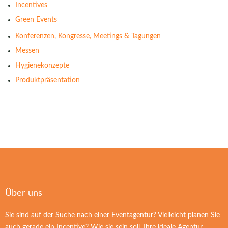
Incentives
Green Events
Konferenzen, Kongresse, Meetings & Tagungen
Messen
Hygienekonzepte
Produktpräsentation
Über uns
Sie sind auf der Suche nach einer Eventagentur? Vielleicht planen Sie
auch gerade ein Incentive? Wie sie sein soll, Ihre ideale Agentur,