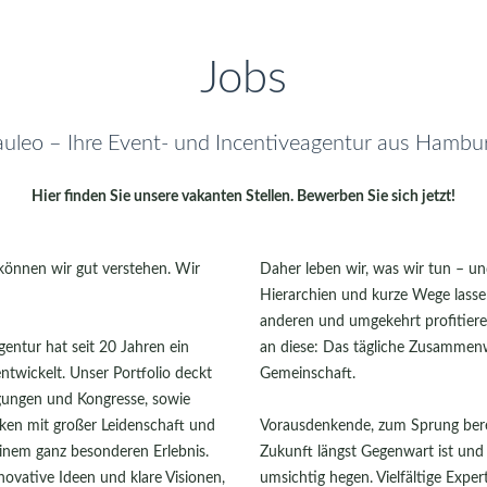
Jobs
auleo – Ihre Event- und Incentiveagentur aus Hambu
Hier finden Sie unsere vakanten Stellen. Bewerben Sie sich jetzt!
s können wir gut verstehen. Wir
Daher leben wir, was wir tun – u
Hierarchien und kurze Wege lasse
anderen und umgekehrt profitier
entur hat seit 20 Jahren ein
an diese: Das tägliche Zusammen
twickelt. Unser Portfolio deckt
Gemeinschaft.
gungen und Kongresse, sowie
en mit großer Leidenschaft und
Vorausdenkende, zum Sprung bereit
einem ganz besonderen Erlebnis.
Zukunft längst Gegenwart ist und
ovative Ideen und klare Visionen,
umsichtig hegen. Vielfältige Expe