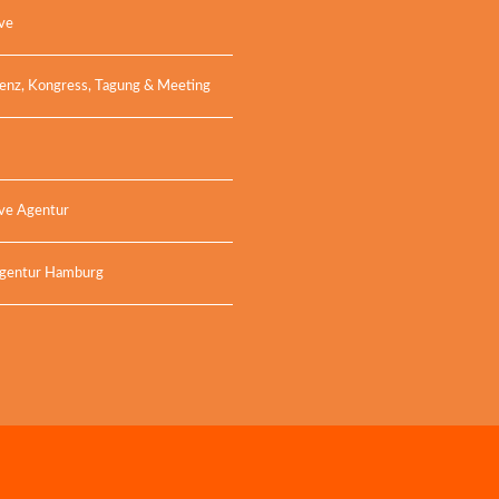
ive
enz, Kongress, Tagung & Meeting
ive Agentur
gentur Hamburg